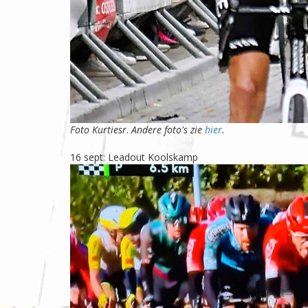
Foto Kurtiesr
.
Andere foto's zie
hier
.
16 sept: Leadout Koolskamp