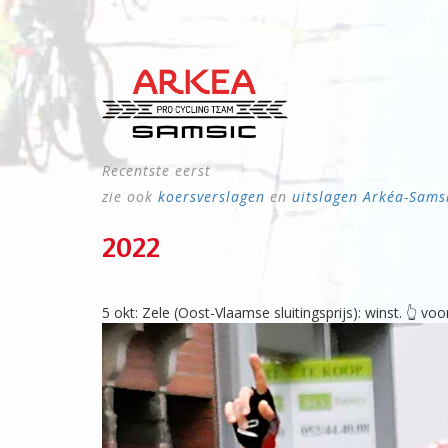
Recentste eerst
zie ook
koersverslagen
en
uitslagen Arkéa-Sams
2022
5 okt: Zele (Oost-Vlaamse sluitingsprijs): winst. 👆 vo