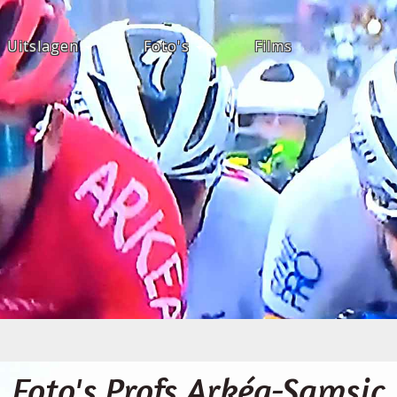
Uitslagen
Foto's
Films
Foto's Profs Arkéa-Samsic