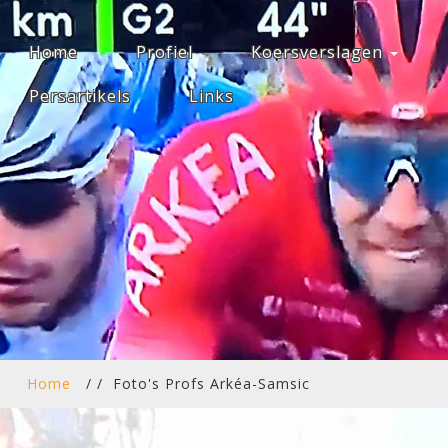
Home
Profiel
Koersverslagen
Persartikels
Links
Home
/ /
Foto's Profs Arkéa-Samsic